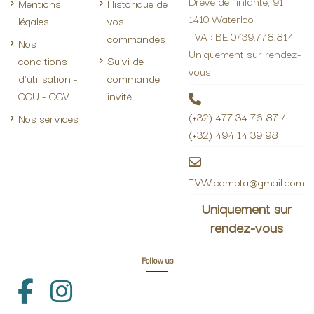
Drève de l'infante, 91
Mentions
Historique de
1410 Waterloo
légales
vos
TVA : BE 0739.778.814
commandes
Nos
Uniquement sur rendez-
conditions
Suivi de
vous
d'utilisation -
commande
CGU - CGV
invité
(+32) 477 34 76 87 /
Nos services
(+32) 494 14 39 98
TVW.compta@gmail.com
Uniquement sur
rendez-vous
Follow us