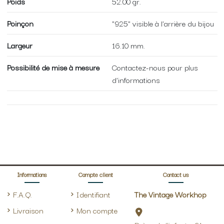
Poids
52.00 gr.
Poinçon
"925" visible à l'arrière du bijou
Largeur
16.10 mm.
Possibilité de mise à mesure
Contactez-nous pour plus
d'informations
Informations
Compte client
Contact us
F.A.Q.
Identifiant
The Vintage Workhop
Livraison
Mon compte