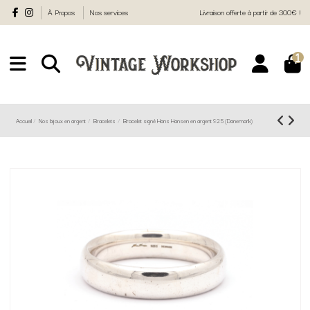
À Propos
Nos services
Livraison offerte à partir de 300€ !
1
Accueil
Nos bijoux en argent
Bracelets
Bracelet signé Hans Hansen en argent 925 (Danemark)